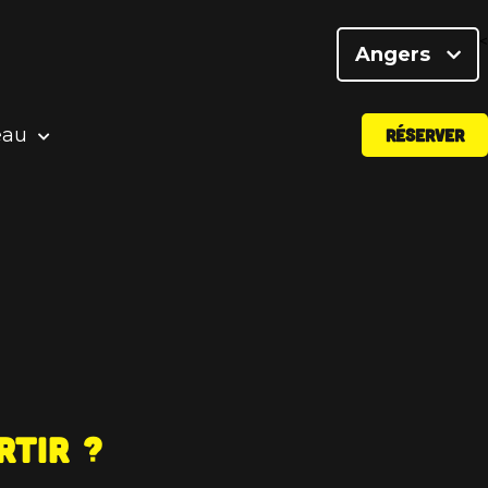
<
Angers
eau
RÉSERVER
rtir ?