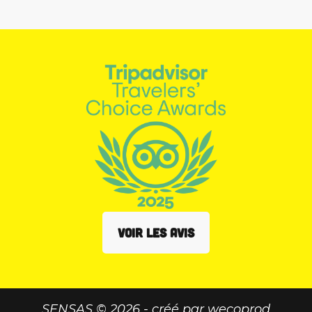
VOIR LES AVIS
SENSAS © 2026 - créé par
wecoprod